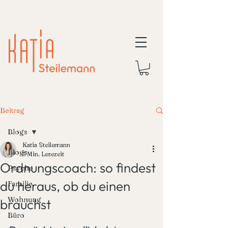
Beitrag
Blogs
Katia Steilemann
Blogs
5 Min. Lesezeit
Ordnungscoach: so findest
Psyche
du heraus, ob du einen
Familie
Wohnung
brauchst
Büro
Mit NaN von 5 Sternen bewertet.